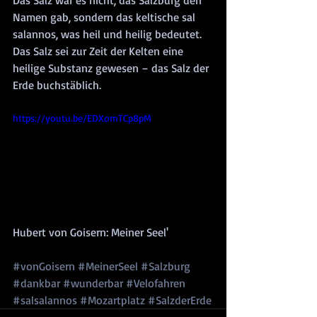
Das Salz war es nicht, das Salzburg den 
Namen gab, sondern das keltische sal 
salannos, was heil und heilig bedeutet. 
Das Salz sei zur Zeit der Kelten eine 
heilige Substanz gewesen – das Salz der 
Erde buchstäblich. 
https://youtu.be/EDXomTCp8pM
Hubert von Goisern: Meiner Seel'
#vonGoisern
#MeinerSeel
#Salzburg
#dankbar
#wunderbar
#Velofahren
#salsalannos
#Mozartplatz
#SalzderErde