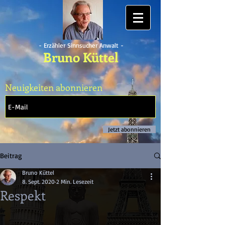
- Erzähler Sinnsucher Anwalt -
Bruno Küttel
Neuigkeiten abonnieren
Jetzt abonnieren
Beitrag
Bruno Küttel
8. Sept. 2020
2 Min. Lesezeit
Respekt