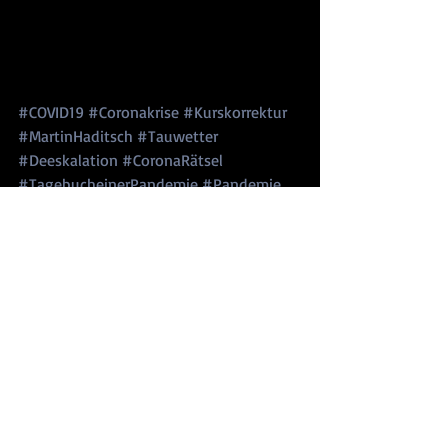
#COVID19
#Coronakrise
#Kurskorrektur
#MartinHaditsch
#Tauwetter
#Deeskalation
#CoronaRätsel
#TagebucheinerPandemie
#Pandemie
#MartinSprenger
#SucharitBhakdi
#Bhakdi
#Wertschätzung
#Expertenmeinung
#Medienmacht
#Kollateralschäden
#Demokratie
#Besonnenheit
#offenerDiskurs
#BuchCoronaRätsel