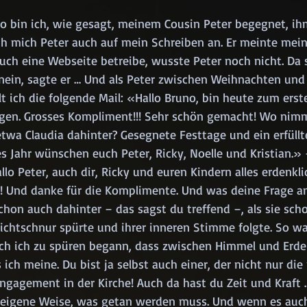
o bin ich, wie gesagt, meinem Cousin Peter begegnet, ih
ch mich Peter auch auf mein Schreiben an. Er meinte mein
 auch eine Webseite betreibe, wusste Peter noch nicht. Da 
ein, sagte er … Und als Peter zwischen Weihnachten und 
elt ich die folgende Mail: «Hallo Bruno, bin heute zum erst
gen. Grosses Kompliment!!! Sehr schön gemacht! Wo nimm
etwa Claudia dahinter? Gesegnete Festtage und ein erfüllte
s Jahr wünschen euch Peter, Ricky, Noelle und Kristian.» 
lo Peter, auch dir, Ricky und euren Kindern alles erdenkli
 Und danke für die Komplimente. Und was deine Frage an
schon auch dahinter – das sagst du treffend –, als sie sc
Richtschnur spürte und ihrer inneren Stimme folgte. So wa
auch ich zu spüren begann, dass zwischen Himmel und Erde
ich meine. Du bist ja selbst auch einer, der nicht nur die 
ngagement in der Kirche! Auch da hast du Zeit und Kraft 
f eigene Weise, was getan werden muss. Und wenn es auc