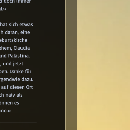
nd doch immer 
l.»
hat sich etwas 
h daran, eine 
eburtskirche 
ehem, Claudia 
nd Palästina. 
, und jetzt 
ben. Danke für 
irgendwie dazu. 
auf diesen Ort 
h naiv als 
önnen es 
uno.»