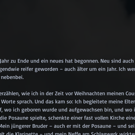
 Jahr zu Ende und ein neues hat begonnen. Neu sind auch w
rgendwie reifer geworden – auch älter um ein Jahr. Ich w
 nebenbei.
 erzählen, wie ich in der Zeit vor Weihnachten meinen Cous
Worte sprach. Und das kam so: Ich begleitete meine Elter
f, wo ich geboren wurde und aufgewachsen bin, und wo i
die Posaune spielte, schenkte einer fast vollen Kirche ei
Mein jüngerer Bruder – auch er mit der Posaune – und sei
elt die Klarinette – und mein Neffe am Schlagwerk wirkte