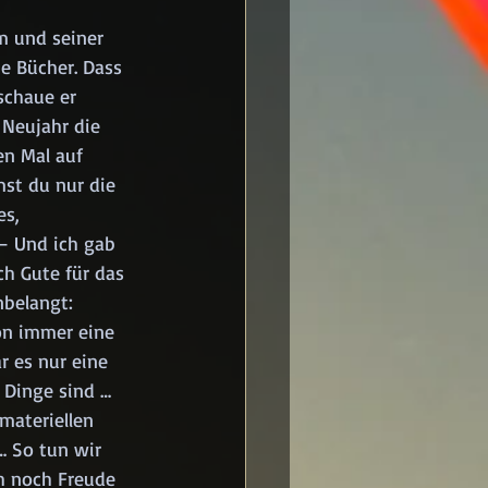
m und seiner 
e Bücher. Dass 
schaue er 
Neujahr die 
en Mal auf 
st du nur die 
s, 
– Und ich gab 
ch Gute für das 
belangt: 
hon immer eine 
r es nur eine 
 Dinge sind … 
materiellen 
… So tun wir 
h noch Freude 