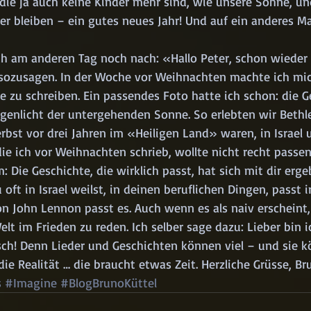
die ja auch keine Kinder mehr sind, wie unsere Söhne, u
er bleiben – ein gutes neues Jahr! Und auf ein anderes Ma
h am anderen Tag noch nach: «Hallo Peter, schon wieder 
sozusagen. In der Woche vor Weihnachten machte ich mic
 zu schreiben. Ein passendes Foto hatte ich schon: die G
enlicht der untergehenden Sonne. So erlebten wir Bethl
erbst vor drei Jahren im «Heiligen Land» waren, in Israel u
die ich vor Weihnachten schrieb, wollte nicht recht passen
 Die Geschichte, die wirklich passt, hat sich mit dir erge
u oft in Israel weilst, in deinen beruflichen Dingen, passt 
 John Lennon passt es. Auch wenn es als naiv erscheint, 
lt im Frieden zu reden. Ich selber sage dazu: Lieber bin ic
isch! Denn Lieder und Geschichten können viel – und sie k
ie Realität … die braucht etwas Zeit. Herzliche Grüsse, Br
s
#Imagine
#BlogBrunoKüttel