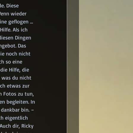
e. Diese 
Wenn wieder 
ine geflogen … 
lfe. Als ich 
diesen Dingen 
ngebot. Das 
ie noch nicht 
ch so eine 
ie Hilfe, die 
, was du nicht 
och etwas zur 
 Fotos zu tun, 
n begleiten. In 
 dankbar bin. – 
h eigentlich 
uch dir, Ricky 