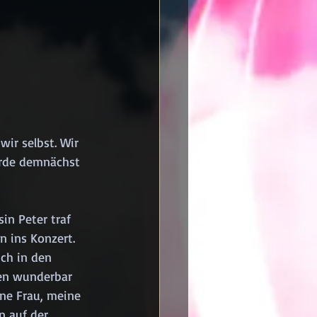
ir selbst. Wir 
erde demnächst 
in Peter traf 
n ins Konzert. 
ch in den 
nen wunderbar 
ne Frau, meine 
n auf der 