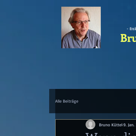
- Erz
Br
Alle Beiträge
Bruno Küttel
9. Jan.