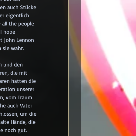
ben auch Stücke 
r eigentlich 
all the people 
 I hope 
it John Lennon 
n sie wahr.
n und den 
en, die mit 
aren hatten die 
eration unserer 
en, vom Traum 
che auch Vater 
hlossen, um die 
alte Hände, die 
e noch gut.