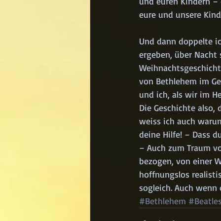
und euren Kindern – 
eure und unsere Kind
Und dann doppelte ic
ergeben, über Nacht 
Weihnachtsgeschichte
von Bethlehem im Geg
und ich, als wir im H
Die Geschichte also, 
weiss ich auch warum:
deine Hilfe! – Dass d
– Auch zum Traum von
bezogen, von einer We
hoffnungslos realist
sogleich. Auch wenn d
#Bethlehem
#Beatle