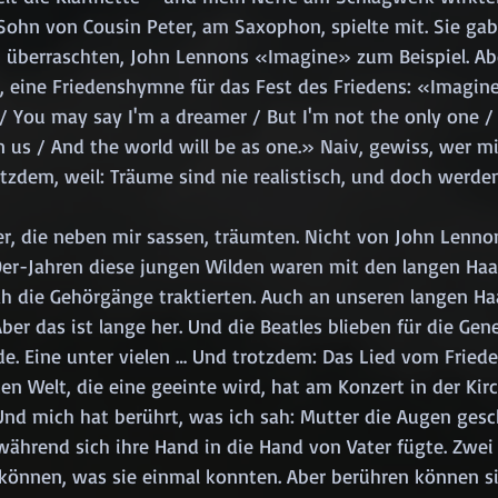
Sohn von Cousin Peter, am Saxophon, spielte mit. Sie ga
 überraschten, John Lennons «Imagine» zum Beispiel. Abe
, eine Friedenshymne für das Fest des Friedens: «Imagine 
e / You may say I'm a dreamer / But I'm not the only one /
n us / And the world will be as one.» Naiv, gewiss, wer m
otzdem, weil: Träume sind nie realistisch, und doch werde
r, die neben mir sassen, träumten. Nicht von John Lenno
60er-Jahren diese jungen Wilden waren mit den langen Haar
 die Gehörgänge traktierten. Auch an unseren langen Ha
Aber das ist lange her. Und die Beatles blieben für die Gen
ode. Eine unter vielen … Und trotzdem: Das Lied vom Fried
n Welt, die eine geeinte wird, hat am Konzert in der Kir
Und mich hat berührt, was ich sah: Mutter die Augen gesc
während sich ihre Hand in die Hand von Vater fügte. Zwei 
önnen, was sie einmal konnten. Aber berühren können si