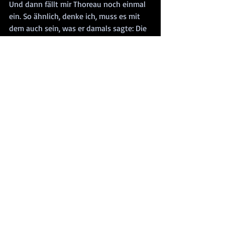
Und dann fällt mir Thoreau noch einmal 
ein. So ähnlich, denke ich, muss es mit 
dem auch sein, was er damals sagte: Die 
Tür ins Herz steht offen, für jeden und 
für jede, aber hineingehen müssen wir 
selbst. Und tragen wir hinaus, was wir da 
innen finden, verändern wir die Welt. Die 
kleine Welt um uns zuerst und dann 
nach und nach auch die grosse.
Und das Frühstück übrigens im 
«Mountain Café» – als wir es dann 
bekamen – war ganz wunderbar, wir 
haben es genossen.
#Schottland
#Terroranschläge
#BlogBrunoKüttel
#HenryDavidThoreau