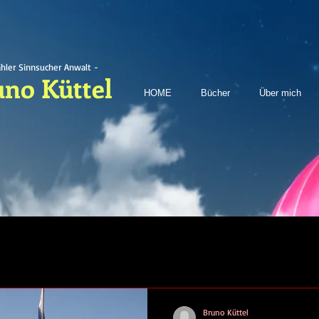
ähler Sinnsucher Anwalt -
uno Küttel
HOME
Bücher
Über mich
Bruno Küttel